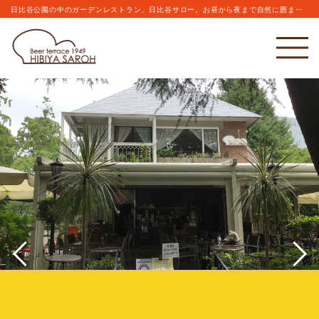
日比谷公園の中のガーデンレストラン、日比谷サロー。お昼から夜まで自然に囲まれながらこだわりのビールとお食事をお楽しみください。